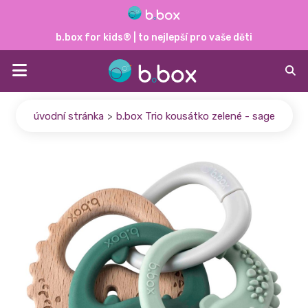
b.box for kids® | to nejlepší pro vaše děti
úvodní stránka
b.box Trio kousátko zelené - sage
>