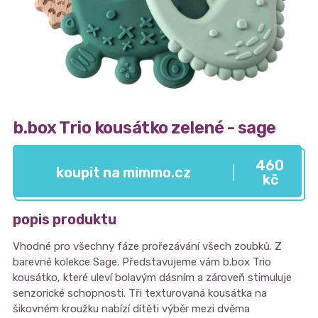
b.box Trio kousátko zelené - sage
460
koupit na mimmo.cz
kč
popis produktu
Vhodné pro všechny fáze prořezávání všech zoubků. Z
barevné kolekce Sage. Představujeme vám b.box Trio
kousátko, které uleví bolavým dásním a zároveň stimuluje
senzorické schopnosti. Tři texturovaná kousátka na
šikovném kroužku nabízí dítěti výběr mezi dvěma