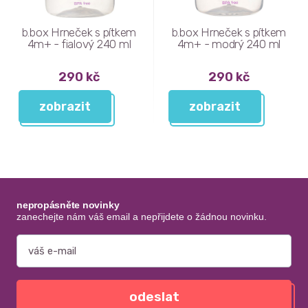
b.box Hrneček s pítkem
b.box Hrneček s pítkem
4m+ - fialový 240 ml
4m+ - modrý 240 ml
290 kč
290 kč
zobrazit
zobrazit
nepropásněte novinky
zanechejte nám váš email a nepřijdete o žádnou novinku.
odeslat