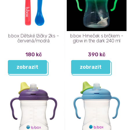
b.box Dětské lžičky 2ks -
b.box Hrneček s brčkem -
červená/modrá
glow in the dark 240 ml
180 kč
390 kč
zobrazit
zobrazit