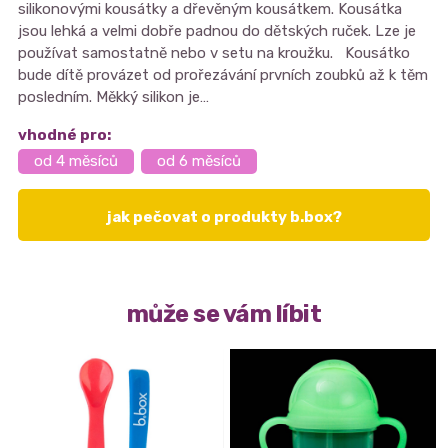
silikonovými kousátky a dřevěným kousátkem. Kousátka
jsou lehká a velmi dobře padnou do dětských ruček. Lze je
používat samostatně nebo v setu na kroužku. Kousátko
bude dítě provázet od prořezávání prvních zoubků až k těm
posledním. Měkký silikon je…
vhodné pro:
od 4 měsíců
od 6 měsíců
jak pečovat o produkty b.box?
může se vám líbit