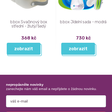
b.box Svačinový box
b.box Jídelní sada - modrá
střední - žlutý/šedý
368 kč
730 kč
zobrazit
zobrazit
nepropásněte novinky
zanechejte nám váš email a nepřijdete o žádnou novinku.