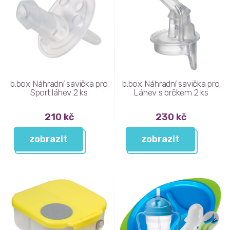
b.box Náhradní savička pro
b.box Náhradní savička pro
Sport láhev 2 ks
Láhev s brčkem 2 ks
210 kč
230 kč
zobrazit
zobrazit