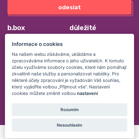
odeslat
b.box
důležité
jak pečovat o výrobky b.box
obchodní podmínky
Informace o cookies
svačinové boxy
zpracování osobních údajů
Na našem webu získáváme, ukládáme a
láhve na pití
velkoobchodní spolupráce
zpracováváme informace o jeho uživatelích. K tomuto
kousátka
kontakt
účelu využíváme soubory cookies, které nám pomáhají
zkvalitnit naše služby a personalizovat nabídky. Pro
prodejci
některé účely zpracování je vyžadován Váš souhlas,
který vyjádříte volbou „Přijmout vše“. Nastavení
cookies můžete změnit volbou
nastavení
sledujte nás
Rozumím
Nesouhlasím
© 2026 Copyright © mimmo s.r.o