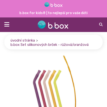
b.box for kids® | to nejlepší pro vaše děti
úvodní stránka
>
b.box Set silikonových brček - růžová/oranžová