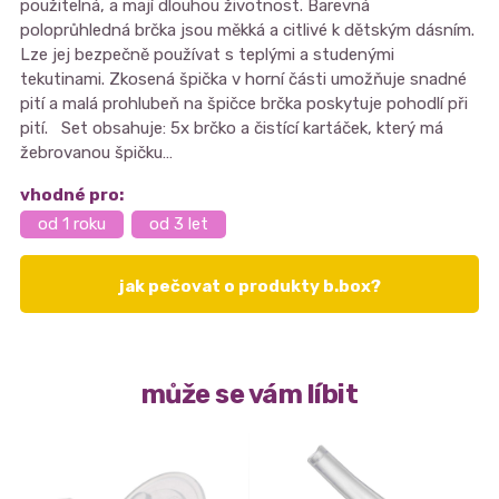
použitelná, a mají dlouhou životnost. Barevná
poloprůhledná brčka jsou měkká a citlivé k dětským dásním.
Lze jej bezpečně používat s teplými a studenými
tekutinami. Zkosená špička v horní části umožňuje snadné
pití a malá prohlubeň na špičce brčka poskytuje pohodlí při
pití. Set obsahuje: 5x brčko a čistící kartáček, který má
žebrovanou špičku…
vhodné pro:
od 1 roku
od 3 let
jak pečovat o produkty b.box?
může se vám líbit