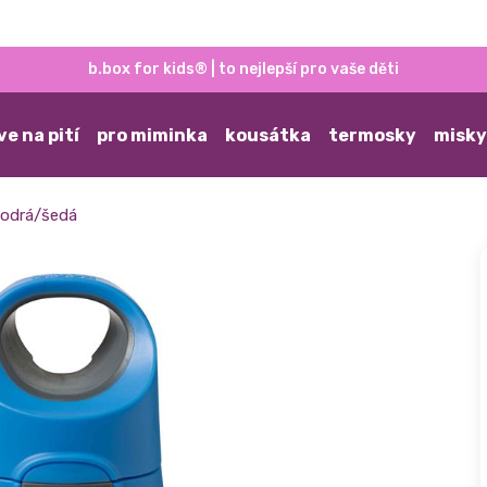
b.box for kids® | to nejlepší pro vaše děti
ve na pití
pro miminka
kousátka
termosky
misky
modrá/šedá