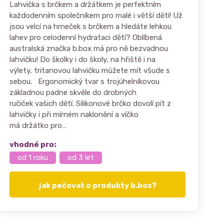
Lahvička s brčkem a držátkem je perfektním
každodenním společníkem pro malé i větší děti! Už
jsou velcí na hrneček s brčkem a hledáte lehkou
lahev pro celodenní hydrataci dětí? Oblíbená
australská značka b.box má pro ně bezvadnou
lahvičku! Do školky i do školy, na hřiště i na
výlety, tritanovou lahvičku můžete mít všude s
sebou. Ergonomický tvar s trojúhelníkovou
základnou padne skvěle do drobných
ručiček vašich dětí. Silikonové brčko dovolí pít z
lahvičky i při mírném naklonění a víčko
má držátko pro…
vhodné pro:
od 1 roku
od 3 let
jak pečovat o produkty b.box?