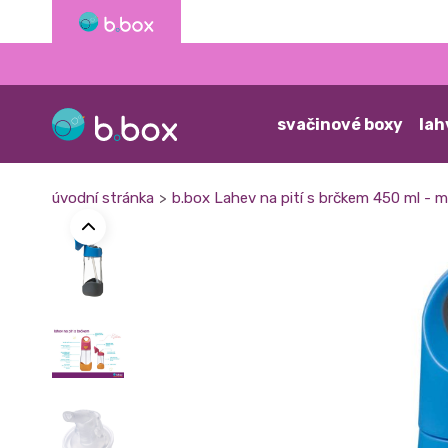
svačinové boxy
lah
úvodní stránka
b.box Lahev na pití s brčkem 450 ml - 
>