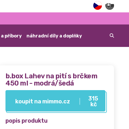
 a příbory
náhradní díly a doplňky
b.box Lahev na pití s brčkem
450 ml - modrá/šedá
315
koupit na mimmo.cz
kč
popis produktu