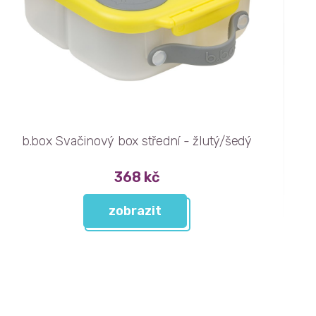
b.box Svačinový box střední - žlutý/šedý
368 kč
zobrazit