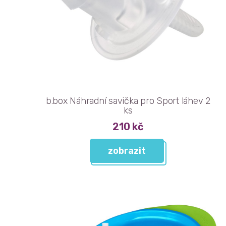
b.box Náhradní savička pro Sport láhev 2
ks
210 kč
zobrazit