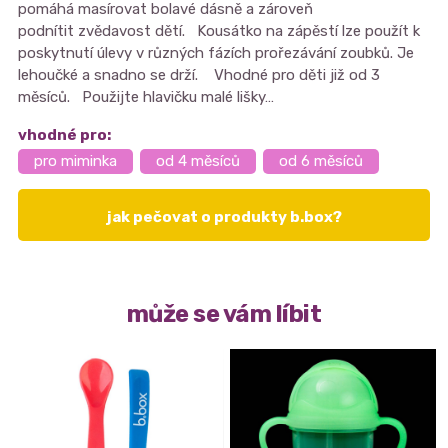
pomáhá masírovat bolavé dásně a zároveň
podnítit zvědavost dětí. Kousátko na zápěstí lze použít k
poskytnutí úlevy v různých fázích prořezávání zoubků. Je
lehoučké a snadno se drží. Vhodné pro děti již od 3
měsíců. Použijte hlavičku malé lišky…
vhodné pro:
pro miminka
od 4 měsíců
od 6 měsíců
jak pečovat o produkty b.box?
může se vám líbit