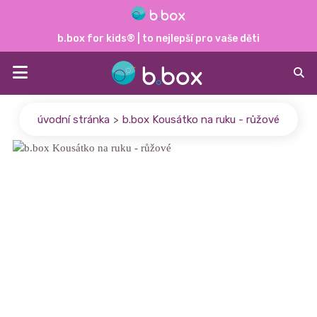
b.box for kids® | to nejlepší pro vaše děti
úvodní stránka
b.box Kousátko na ruku - růžové
>