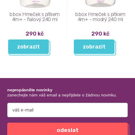
b.box Hrneček s pítkem
b.box Hrneček s pítkem
4m+ - fialový 240 ml
4m+ - modrý 240 ml
290 kč
290 kč
zobrazit
zobrazit
nepropásněte novinky
zanechejte nám váš email a nepřijdete o žádnou novinku.
odeslat