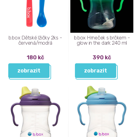
b.box Dětské lžičky 2ks -
b.box Hrneček s brčkem -
červená/modrá
glow in the dark 240 ml
180 kč
390 kč
zobrazit
zobrazit