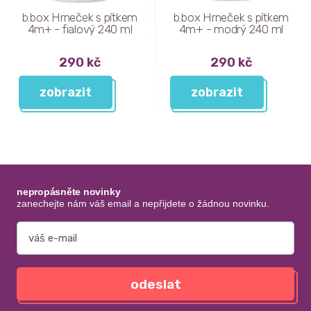
b.box Hrneček s pítkem
b.box Hrneček s pítkem
4m+ - fialový 240 ml
4m+ - modrý 240 ml
290 kč
290 kč
zobrazit
zobrazit
nepropásněte novinky
zanechejte nám váš email a nepřijdete o žádnou novinku.
odeslat