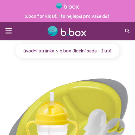
b.box for kids® | to nejlepší pro vaše děti
úvodní stránka
b.box Jídelní sada - žlutá
>