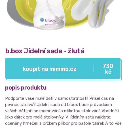
b.box Jídelní sada - žlutá
730
koupit na mimmo.cz
kč
popis produktu
Podpořte vaše malé děti v samostatnosti! Přišel čas na
pevnou stravu? Jídelní sada od b.box bude průvodcem
vašich dětí při seznamování s etiketou stolování! Vhodné i
jako dárek pro malé stolovníky. V jídelním setu najdete:
oceněný hrneček s brčkem příbor pro batole talířek A to vše