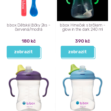
b.box Dětské lžičky 2ks -
b.box Hrneček s brčkem -
červená/modrá
glow in the dark 240 ml
180 kč
390 kč
zobrazit
zobrazit