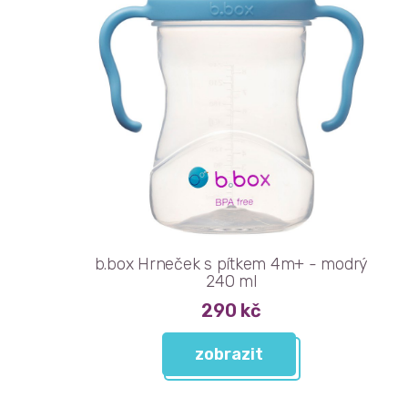
b.box Hrneček s pítkem 4m+ - modrý
240 ml
290 kč
zobrazit