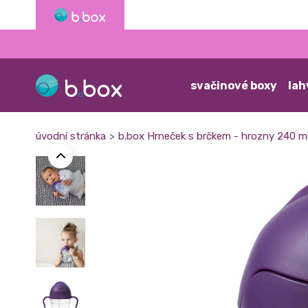
svačinové boxy
lah
úvodní stránka
b.box Hrneček s brčkem - hrozny 240 m
>