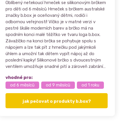
Oblíbený netekoucí hrneček se silikonovým brčkem
pro děti od 6 měsíců Hrneček s brčkem australské
značky b.box je oceňovaný dětmi, rodiči i
odbornou veřejností! Víčko je v matné verzi v
pestré škále moderních barev a brčko má na
spodním konci malé těžítko ve tvaru loga b.box.
Závažíčko na konci brčka se pohybuje spolu s
nápojem a lze tak pít z hrnečku pod jakýmkoli
úhlem a umožní tak dětem vypít nápoj až do
poslední kapky! Silikonové brčko s dvoucestným
ventilem umožňuje snadné pití a zároveň zabrání…
vhodné pro:
od 6 měsíců
od 9 měsíců
od 1 roku
jak pečovat o produkty b.box?