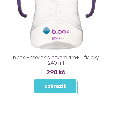
b.box Hrneček s pítkem 4m+ - fialový
240 ml
290 kč
zobrazit