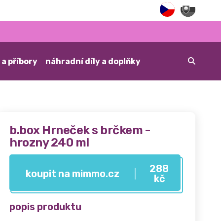
 a příbory
náhradní díly a doplňky
b.box Hrneček s brčkem -
hrozny 240 ml
288
koupit na mimmo.cz
kč
popis produktu