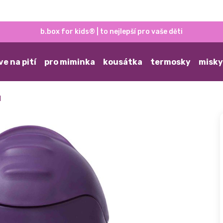
b.box for kids® | to nejlepší pro vaše děti
ve na pití
pro miminka
kousátka
termosky
misky
l